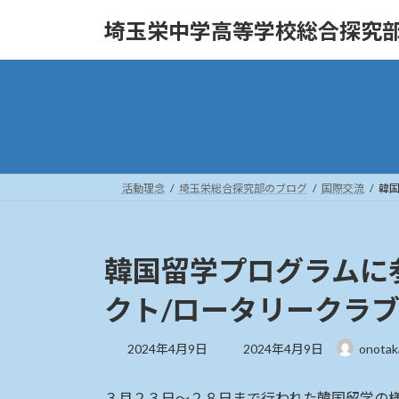
コ
ナ
埼玉栄中学高等学校総合探究
ン
ビ
テ
ゲ
ン
ー
ツ
シ
へ
ョ
ス
ン
キ
に
ッ
移
活動理念
埼玉栄総合探究部のブログ
国際交流
韓
プ
動
韓国留学プログラムに
クト/ロータリークラ
最
2024年4月9日
2024年4月9日
onota
終
更
３月２３日～２８日まで行われた韓国留学の
新