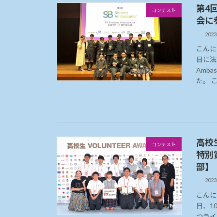
第4回
コンテスト
会に
202
こんに
日に法
Amb
た。 こ
高校
コンテスト
特別
部】
202
こんに
日、1
つライ