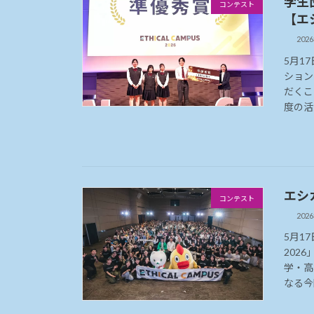
学生
コンテスト
【エ
202
5月1
ション
だくこ
度の活
エシ
コンテスト
202
5月1
202
学・高
なる今