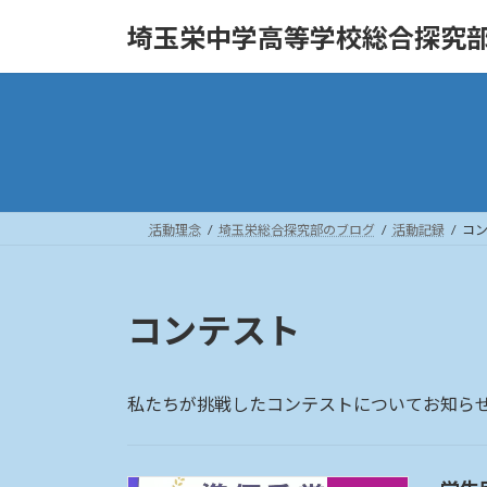
コ
ナ
埼玉栄中学高等学校総合探究
ン
ビ
テ
ゲ
ン
ー
ツ
シ
へ
ョ
ス
ン
キ
に
ッ
移
活動理念
埼玉栄総合探究部のブログ
活動記録
コ
プ
動
コンテスト
私たちが挑戦したコンテストについてお知ら