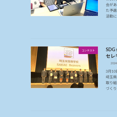
会があ
た予選
活動に
SD
コンテスト
セレ
202
3月1
埼玉県
取り組
づくり