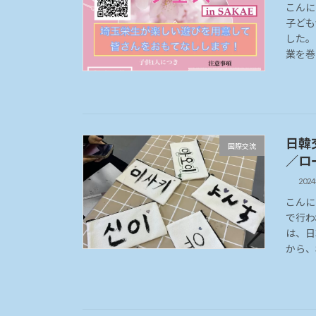
こんに
子ども
した。
業を巻
日韓
国際交流
／ロ
202
こんに
で行わ
は、日
から、