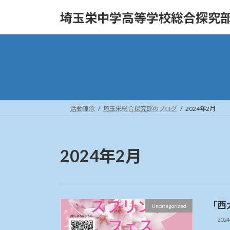
コ
ナ
埼玉栄中学高等学校総合探究
ン
ビ
テ
ゲ
ン
ー
ツ
シ
へ
ョ
ス
ン
キ
に
ッ
移
活動理念
埼玉栄総合探究部のブログ
2024年2月
プ
動
2024年2月
「西
Uncategorized
202