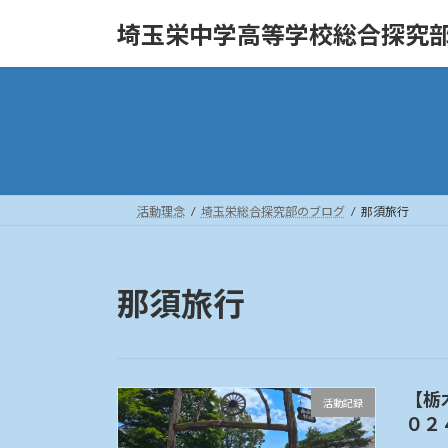
コ
ナ
埼玉栄中学高等学校総合探究
ン
ビ
テ
ゲ
ン
ー
ツ
シ
へ
ョ
ス
ン
キ
に
ッ
移
活動理念
埼玉栄総合探究部のブログ
那須旅行
プ
動
那須旅行
【栃
活動記録
０２