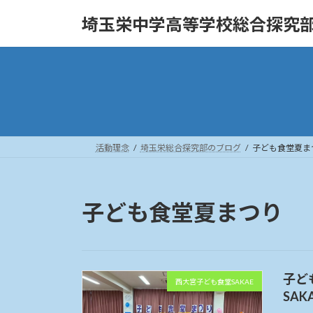
コ
ナ
埼玉栄中学高等学校総合探究
ン
ビ
テ
ゲ
ン
ー
ツ
シ
へ
ョ
ス
ン
キ
に
ッ
移
活動理念
埼玉栄総合探究部のブログ
子ども食堂夏ま
プ
動
子ども食堂夏まつり
子ど
西大宮子ども食堂SAKAE
SAK