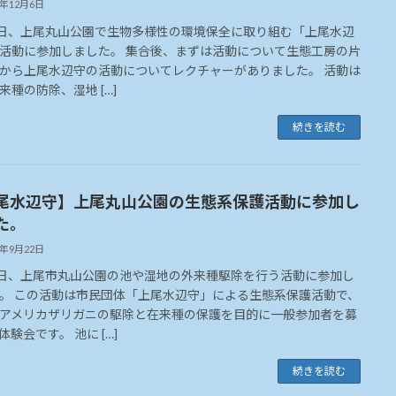
5年12月6日
6日、上尾丸山公園で生物多様性の環境保全に取り組む「上尾水辺
活動に参加しました。 集合後、まずは活動について生態工房の片
から上尾水辺守の活動についてレクチャーがありました。 活動は
来種の防除、湿地 […]
続きを読む
尾水辺守】上尾丸山公園の生態系保護活動に参加し
た。
5年9月22日
1日、上尾市丸山公園の池や湿地の外来種駆除を行う活動に参加し
。 この活動は市民団体「上尾水辺守」による生態系保護活動で、
アメリカザリガニの駆除と在来種の保護を目的に一般参加者を募
体験会です。 池に […]
続きを読む