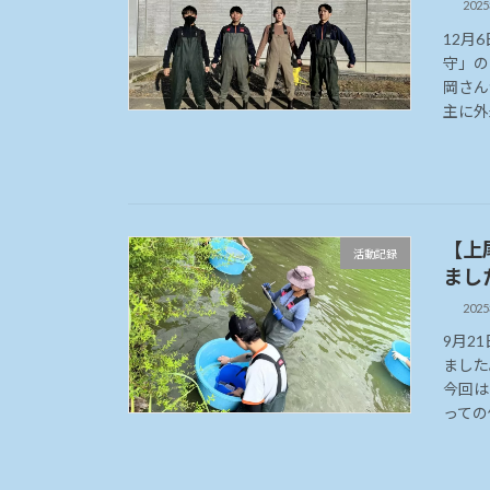
202
12月
守」の
岡さん
主に外
【上
活動記録
まし
202
9月2
ました
今回は
っての