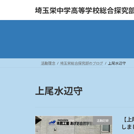
コ
ナ
埼玉栄中学高等学校総合探究
ン
ビ
テ
ゲ
ン
ー
ツ
シ
へ
ョ
ス
ン
キ
に
ッ
移
活動理念
埼玉栄総合探究部のブログ
上尾水辺守
プ
動
上尾水辺守
【上
活動記録
しま