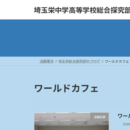
コ
ナ
埼玉栄中学高等学校総合探究
ン
ビ
テ
ゲ
ン
ー
ツ
シ
へ
ョ
ス
ン
キ
に
ッ
移
活動理念
埼玉栄総合探究部のブログ
ワールドカフェ
プ
動
ワールドカフェ
ワー
活動記録
202