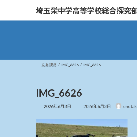
コ
ナ
埼玉栄中学高等学校総合探究
ン
ビ
テ
ゲ
ン
ー
ツ
シ
へ
ョ
ス
ン
キ
に
ッ
移
活動理念
IMG_6626
IMG_6626
プ
動
IMG_6626
最
2026年6月3日
2026年6月3日
onota
終
更
新
日
時