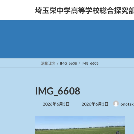
コ
ナ
埼玉栄中学高等学校総合探究
ン
ビ
テ
ゲ
ン
ー
ツ
シ
へ
ョ
ス
ン
キ
に
ッ
移
活動理念
IMG_6608
IMG_6608
プ
動
IMG_6608
最
2026年6月3日
2026年6月3日
onota
終
更
新
日
時