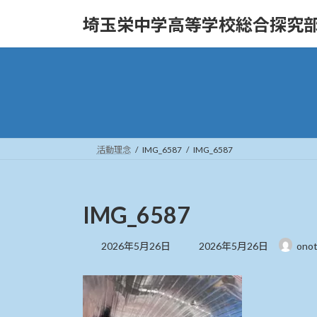
コ
ナ
埼玉栄中学高等学校総合探究
ン
ビ
テ
ゲ
ン
ー
ツ
シ
へ
ョ
ス
ン
キ
に
ッ
移
活動理念
IMG_6587
IMG_6587
プ
動
IMG_6587
最
2026年5月26日
2026年5月26日
ono
終
更
新
日
時