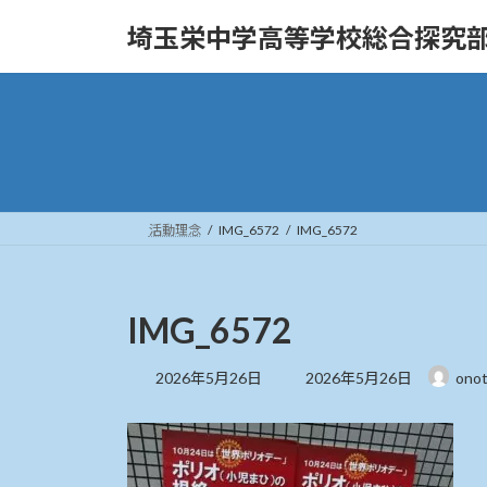
コ
ナ
埼玉栄中学高等学校総合探究
ン
ビ
テ
ゲ
ン
ー
ツ
シ
へ
ョ
ス
ン
キ
に
ッ
移
活動理念
IMG_6572
IMG_6572
プ
動
IMG_6572
最
2026年5月26日
2026年5月26日
ono
終
更
新
日
時