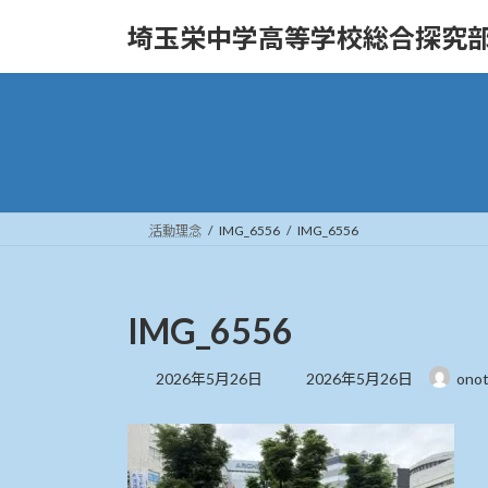
コ
ナ
埼玉栄中学高等学校総合探究
ン
ビ
テ
ゲ
ン
ー
ツ
シ
へ
ョ
ス
ン
キ
に
ッ
移
活動理念
IMG_6556
IMG_6556
プ
動
IMG_6556
最
2026年5月26日
2026年5月26日
ono
終
更
新
日
時