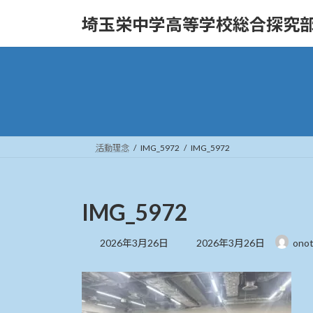
コ
ナ
埼玉栄中学高等学校総合探究
ン
ビ
テ
ゲ
ン
ー
ツ
シ
へ
ョ
ス
ン
キ
に
ッ
移
活動理念
IMG_5972
IMG_5972
プ
動
IMG_5972
最
2026年3月26日
2026年3月26日
ono
終
更
新
日
時