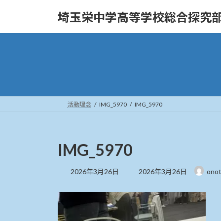
コ
ナ
埼玉栄中学高等学校総合探究
ン
ビ
テ
ゲ
ン
ー
ツ
シ
へ
ョ
ス
ン
キ
に
ッ
移
活動理念
IMG_5970
IMG_5970
プ
動
IMG_5970
最
2026年3月26日
2026年3月26日
ono
終
更
新
日
時