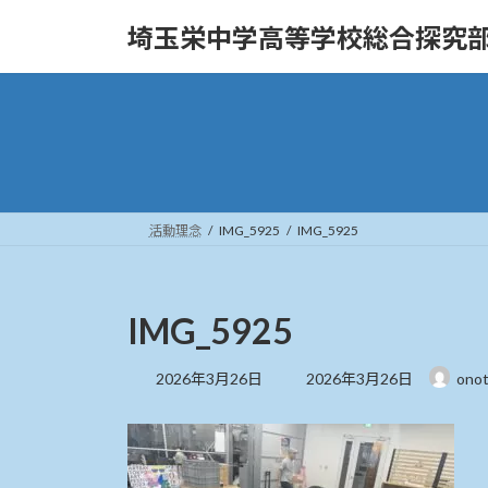
コ
ナ
埼玉栄中学高等学校総合探究
ン
ビ
テ
ゲ
ン
ー
ツ
シ
へ
ョ
ス
ン
キ
に
ッ
移
活動理念
IMG_5925
IMG_5925
プ
動
IMG_5925
最
2026年3月26日
2026年3月26日
ono
終
更
新
日
時