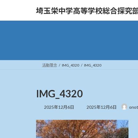
コ
ナ
埼玉栄中学高等学校総合探究
ン
ビ
テ
ゲ
ン
ー
ツ
シ
へ
ョ
ス
ン
キ
に
ッ
移
活動理念
IMG_4320
IMG_4320
プ
動
IMG_4320
最
2025年12月6日
2025年12月6日
ono
終
更
新
日
時