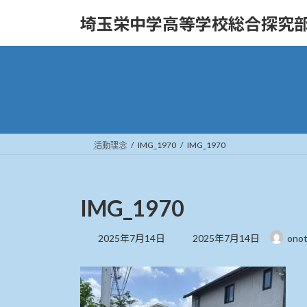
コ
ナ
埼玉栄中学高等学校総合探究
ン
ビ
テ
ゲ
ン
ー
ツ
シ
へ
ョ
ス
ン
キ
に
ッ
移
活動理念
IMG_1970
IMG_1970
プ
動
IMG_1970
最
2025年7月14日
2025年7月14日
ono
終
更
新
日
時