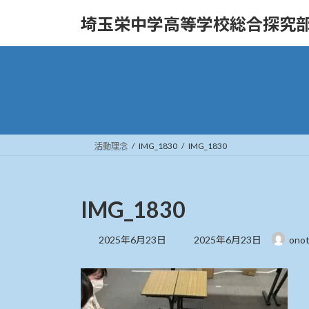
コ
ナ
埼玉栄中学高等学校総合探究
ン
ビ
テ
ゲ
ン
ー
ツ
シ
へ
ョ
ス
ン
キ
に
ッ
移
活動理念
IMG_1830
IMG_1830
プ
動
IMG_1830
最
2025年6月23日
2025年6月23日
ono
終
更
新
日
時