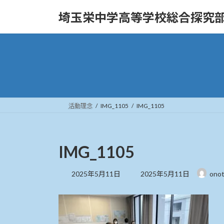
コ
ナ
埼玉栄中学高等学校総合探究
ン
ビ
テ
ゲ
ン
ー
ツ
シ
へ
ョ
ス
ン
キ
に
ッ
移
活動理念
IMG_1105
IMG_1105
プ
動
IMG_1105
最
2025年5月11日
2025年5月11日
ono
終
更
新
日
時