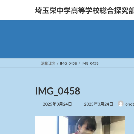
コ
ナ
埼玉栄中学高等学校総合探究
ン
ビ
テ
ゲ
ン
ー
ツ
シ
へ
ョ
ス
ン
キ
に
ッ
移
活動理念
IMG_0458
IMG_0458
プ
動
IMG_0458
最
2025年3月24日
2025年3月24日
ono
終
更
新
日
時