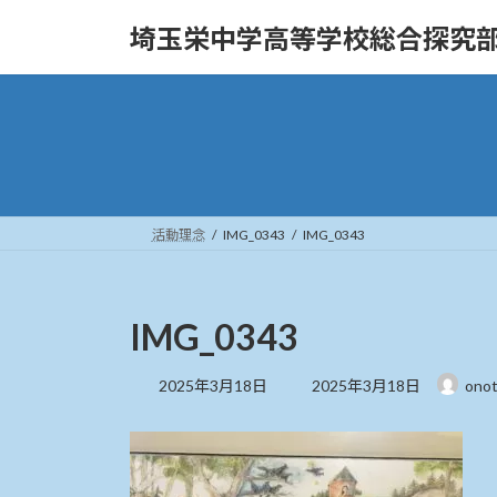
コ
ナ
埼玉栄中学高等学校総合探究
ン
ビ
テ
ゲ
ン
ー
ツ
シ
へ
ョ
ス
ン
キ
に
ッ
移
活動理念
IMG_0343
IMG_0343
プ
動
IMG_0343
最
2025年3月18日
2025年3月18日
ono
終
更
新
日
時