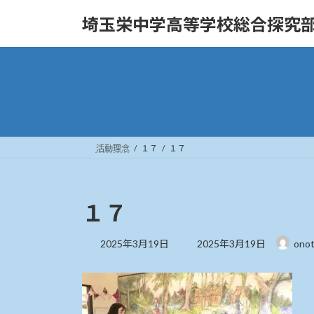
コ
ナ
埼玉栄中学高等学校総合探究
ン
ビ
テ
ゲ
ン
ー
ツ
シ
へ
ョ
ス
ン
キ
に
ッ
移
活動理念
１７
１７
プ
動
１７
最
2025年3月19日
2025年3月19日
ono
終
更
新
日
時