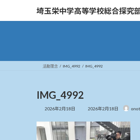
コ
ナ
埼玉栄中学高等学校総合探究
ン
ビ
テ
ゲ
ン
ー
ツ
シ
へ
ョ
ス
ン
キ
に
ッ
移
活動理念
IMG_4992
IMG_4992
プ
動
IMG_4992
最
2026年2月18日
2026年2月18日
ono
終
更
新
日
時