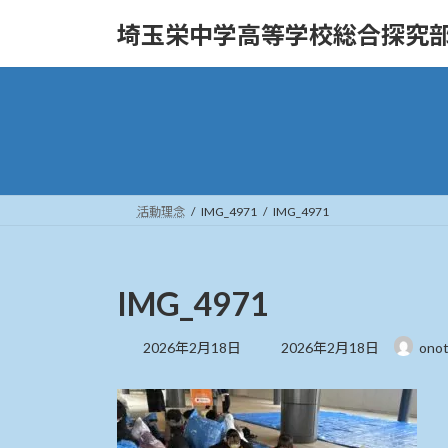
コ
ナ
埼玉栄中学高等学校総合探究
ン
ビ
テ
ゲ
ン
ー
ツ
シ
へ
ョ
ス
ン
キ
に
ッ
移
活動理念
IMG_4971
IMG_4971
プ
動
IMG_4971
最
2026年2月18日
2026年2月18日
ono
終
更
新
日
時