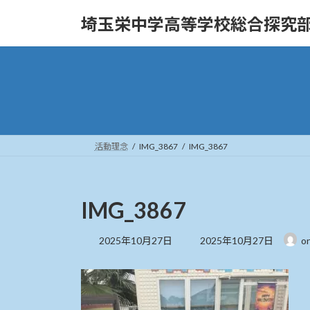
コ
ナ
埼玉栄中学高等学校総合探究
ン
ビ
テ
ゲ
ン
ー
ツ
シ
へ
ョ
ス
ン
キ
に
ッ
移
活動理念
IMG_3867
IMG_3867
プ
動
IMG_3867
最
2025年10月27日
2025年10月27日
o
終
更
新
日
時